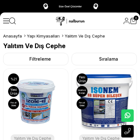
0
Anasayfa
Yapı Kimyasalları
Yalıtım Ve Dış Cephe
Yalıtım Ve Dış Cephe
Filtreleme
Sıralama
Yeni
%21
Ürün
Yeni
Ücretsiz
Ürün
Kargo
Fırsat
Fırsat
Ürünü
Ürünü
Yalıtım Ve Dış Cephe
Yalıtım Ve Dış Cephe