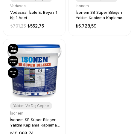
Vodaseal
İsonem
Vodaseal İzole Et Beyaz 1
İsonem SB Süper Bileşen
Kg 1 Adet
Yalıtım Kaplama Kaplaması
10 Kg Gri
₺701,25
₺552,75
₺5.728,59
Yeni
Ürün
Ücretsiz
Kargo
Fırsat
Ürünü
Yalıtım Ve Dış Cephe
İsonem
İsonem SB Süper Bileşen
Yalıtım Kaplama Kaplaması
18 Kg Gri
₺10.063,74