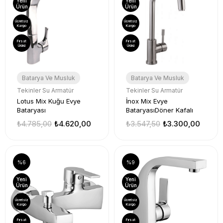
Yeni
Yeni
Ürün
Ürün
Ücretsiz
Ücretsiz
Kargo
Kargo
Fırsat
Fırsat
Ürünü
Ürünü
Batarya Ve Musluk
Batarya Ve Musluk
Tekinler Su Armatür
Tekinler Su Armatür
Lotus Mix Kuğu Evye
İnox Mix Evye
Bataryası
BataryasıDöner Kafalı
₺4.785,00
₺4.620,00
₺3.547,50
₺3.300,00
%6
%9
Yeni
Yeni
Ürün
Ürün
Ücretsiz
Ücretsiz
Kargo
Kargo
Fırsat
Fırsat