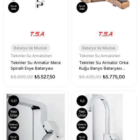
Fırsat
Fırsat
Ürünü
Ürünü
Batarya Ve Musluk
Batarya Ve Musluk
Tekinler Su Armatürleri
Tekinler Su Armatürleri
Tekinler Su Armatür Mera
Tekinler Su Armatür Orka
Spiralli Evye Bataryası
Kuğu Banyo Bataryası
Eskitme
₺6.600,00
₺5.527,50
₺6.435,00
₺5.775,00
%17
%3
Yeni
Yeni
Ürün
Ürün
Ücretsiz
Ücretsiz
Kargo
Kargo
Fırsat
Fırsat
Ürünü
Ürünü