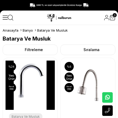
0
Anasayfa
Banyo
Batarya Ve Musluk
Batarya Ve Musluk
Filtreleme
Sıralama
%24
%6
Yeni
Yeni
Ürün
Ürün
Fırsat
Fırsat
Ürünü
Ürünü
Batarya Ve Musluk