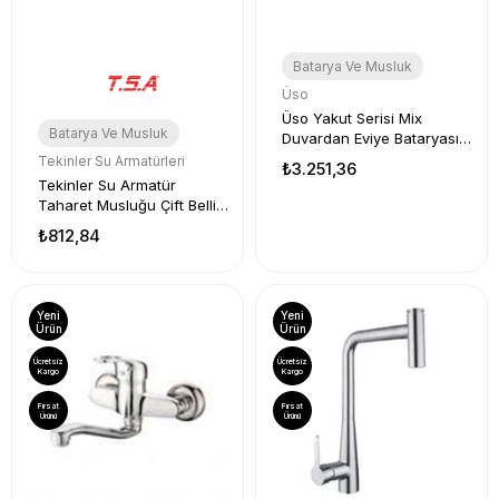
Batarya Ve Musluk
Üso
Üso Yakut Serisi Mix
Batarya Ve Musluk
Duvardan Eviye Bataryası
UY-0127
Tekinler Su Armatürleri
₺3.251,36
Tekinler Su Armatür
Taharet Musluğu Çift Belli
820519
₺812,84
Yeni
Yeni
Ürün
Ürün
Ücretsiz
Ücretsiz
Kargo
Kargo
Fırsat
Fırsat
Ürünü
Ürünü