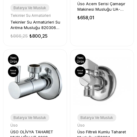
Üso Acem Serisi Çamaşır
Batarya Ve Musluk
Makinesi Musluğu UA-
0092
Tekinler Su Armatürleri
₺658,01
Tekinler Su Armatürleri Su
Arıtma Musluğu 820306
İspanyol Musluk 1 Adet
₺866,25
₺800,25
Yeni
Yeni
Ürün
Ürün
Fırsat
Fırsat
Ürünü
Ürünü
Batarya Ve Musluk
Batarya Ve Musluk
Üso
Üso
ÜSO OLİVYA TAHARET
Üso Filtreli Kumlu Taharet