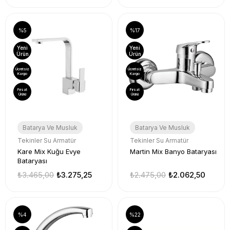
%5
%17
Yeni
Yeni
Ürün
Ürün
Ücretsiz
Ücretsiz
Kargo
Kargo
Fırsat
Fırsat
Ürünü
Ürünü
Batarya Ve Musluk
Batarya Ve Musluk
Tekinler Su Armatür
Tekinler Su Armatür
Kare Mix Kuğu Evye
Martin Mix Banyo Bataryası
Bataryası
₺3.465,00
₺3.275,25
₺2.475,00
₺2.062,50
%4
%22