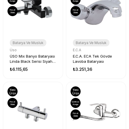
Kargo
Kargo
Fırsat
Fırsat
Ürünü
Ürünü
Batarya Ve Musluk
Batarya Ve Musluk
Üso
E.C.A
ÜSO Mix Banyo Bataryası
E.C.A. ECA Tek Gövde
Linda Black Serisi Siyah
Lavoba Bataryası
UL-000573
₺6.115,65
₺3.251,36
Yeni
Yeni
Ürün
Ürün
Fırsat
Ücretsiz
Ürünü
Kargo
Fırsat
Ürünü