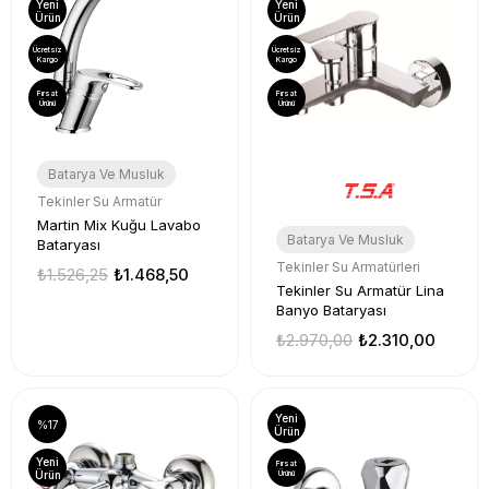
Yeni
Yeni
Ürün
Ürün
Ücretsiz
Ücretsiz
Kargo
Kargo
Fırsat
Fırsat
Ürünü
Ürünü
Batarya Ve Musluk
Tekinler Su Armatür
Martin Mix Kuğu Lavabo
Batarya Ve Musluk
Bataryası
Tekinler Su Armatürleri
₺1.526,25
₺1.468,50
Tekinler Su Armatür Lina
Banyo Bataryası
₺2.970,00
₺2.310,00
Yeni
%17
Ürün
Yeni
Fırsat
Ürün
Ürünü