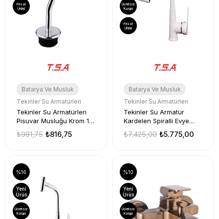
Fırsat
Ücretsiz
Ürünü
Kargo
Fırsat
Ürünü
Batarya Ve Musluk
Batarya Ve Musluk
Tekinler Su Armatürleri
Tekinler Su Armatürleri
Tekinler Su Armatürleri
Tekinler Su Armatür
Pisuvar Musluğu Krom 1
Kardelen Spiralli Evye
Adet
Bataryası
₺981,75
₺816,75
₺7.425,00
₺5.775,00
%16
%10
Yeni
Yeni
Ürün
Ürün
Ücretsiz
Ücretsiz
Kargo
Kargo