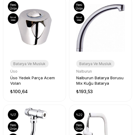
Yeni
Yeni
Ürün
Ürün
Fırsat
Fırsat
Ürünü
Ürünü
Batarya Ve Musluk
Batarya Ve Musluk
Üso
Nalburun
Üso Yedek Parça Acem
Nalburun Batarya Borusu
Volan
Mix Kuğu Batarya
₺100,64
₺193,53
%17
%22
Yeni
Yeni
Ürün
Ürün