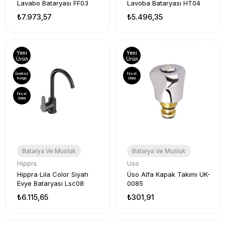
Lavabo Bataryası FF03
Lavoba Bataryası HT04
₺7.973,57
₺5.496,35
Yeni
Yeni
Ürün
Ürün
Ücretsiz
Fırsat
Kargo
Ürünü
Fırsat
Ürünü
Batarya Ve Musluk
Batarya Ve Musluk
Hippra
Üso
Hippra Lila Color Siyah
Üso Alfa Kapak Takımı UK-
Evye Bataryası Lsc08
0085
₺6.115,65
₺301,91