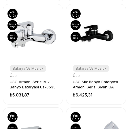
Yeni
Yeni
Ürün
Ürün
Ücretsiz
Ücretsiz
Kargo
Kargo
Fırsat
Fırsat
Ürünü
Ürünü
Batarya Ve Musluk
Batarya Ve Musluk
Üso
Üso
ÜSO Armoni Serisi Mix
ÜSO Mix Banyo Bataryası
Banyo Bataryası Us-0533
Armoni Serisi Siyah UA-
0513
₺5.031,87
₺6.425,31
Yeni
Yeni
Ürün
Ürün
Ücretsiz
Ücretsiz