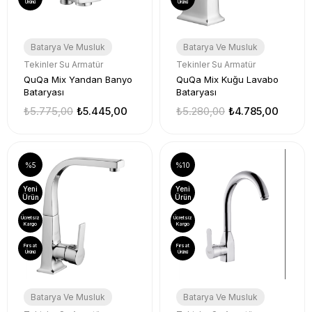
Ürünü
Ürünü
Batarya Ve Musluk
Batarya Ve Musluk
Tekinler Su Armatür
Tekinler Su Armatür
QuQa Mix Yandan Banyo
QuQa Mix Kuğu Lavabo
Bataryası
Bataryası
₺5.775,00
₺5.445,00
₺5.280,00
₺4.785,00
%5
%10
Yeni
Yeni
Ürün
Ürün
Ücretsiz
Ücretsiz
Kargo
Kargo
Fırsat
Fırsat
Ürünü
Ürünü
Batarya Ve Musluk
Batarya Ve Musluk