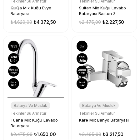
Tekinler Su Armatür
Tekinler Su Armatür
QuQa Mix Kuğu Evye
Sultan Mix Kuğu Lavabo
Bataryası
Bataryası Baston 3
₺4.620,00
₺4.372,50
₺2.475,00
₺2.227,50
%33
%7
Yeni
Yeni
Ürün
Ürün
Ücretsiz
Ücretsiz
Kargo
Kargo
Fırsat
Fırsat
Ürünü
Ürünü
Batarya Ve Musluk
Batarya Ve Musluk
Tekinler Su Armatür
Tekinler Su Armatür
Tuana Mix Kuğu Lavabo
Kare Mix Banyo Bataryası
Bataryası
₺2.475,00
₺1.650,00
₺3.465,00
₺3.217,50