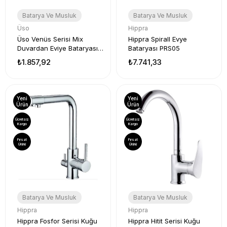
Batarya Ve Musluk
Batarya Ve Musluk
Üso
Hippra
Üso Venüs Serisi Mix
Hippra Spirall Evye
Duvardan Eviye Bataryası
Bataryası PRS05
UV-0007
₺1.857,92
₺7.741,33
Yeni
Yeni
Ürün
Ürün
Ücretsiz
Ücretsiz
Kargo
Kargo
Fırsat
Fırsat
Ürünü
Ürünü
Batarya Ve Musluk
Batarya Ve Musluk
Hippra
Hippra
Hippra Fosfor Serisi Kuğu
Hippra Hitit Serisi Kuğu