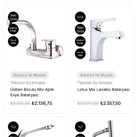
Yeni
%14
Ürün
Yeni
Ücretsiz
Kargo
Ürün
Fırsat
Ücretsiz
Ürünü
Kargo
Fırsat
Ürünü
Batarya Ve Musluk
Batarya Ve Musluk
Tekinler Su Armatür
Tekinler Su Armatür
Üstten Borulu Mix Aplik
Lotus Mix Lavabo Bataryası
Evye Bataryası
₺2.145,00
₺2.136,75
₺2.970,00
₺2.557,50
%3
%7