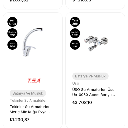
Yeni
Yeni
Ürün
Ürün
Ücretsiz
Ücretsiz
Kargo
Kargo
Fırsat
Fırsat
Ürünü
Ürünü
Batarya Ve Musluk
Üso
ÜSO Su Armatürleri Üso
Batarya Ve Musluk
Ua-0060 Acem Banyo
Bataryası
Tekinler Su Armatürleri
₺3.708,10
Tekinler Su Armatürleri
Meriç Mix Kuğu Evye
Bataryası 40'lık
₺1.230,87