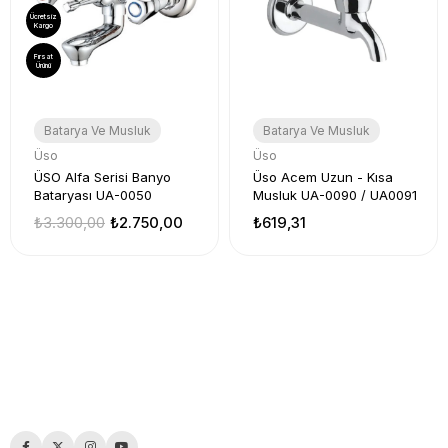
Ücretsiz
Kargo
Fırsat
Ürünü
Batarya Ve Musluk
Batarya Ve Musluk
Üso
Üso
ÜSO Alfa Serisi Banyo
Üso Acem Uzun - Kısa
Bataryası UA-0050
Musluk UA-0090 / UA0091
₺3.300,00
₺2.750,00
₺619,31