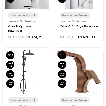
Batarya Ve Musluk
Batarya Ve Musluk
Tekinler Su Armatür
Tekinler Su Armatür
Orka Kuğu Lavabo
Orka Kuğu Evye Bataryası
Bataryası
₺6.022,50
₺4.974,75
₺4.785,00
₺4.620,00
%25
%11
Yeni
Yeni
Ürün
Ürün
Ücretsiz
Ücretsiz
Kargo
Kargo
Fırsat
Fırsat
Ürünü
Ürünü
Batarya Ve Musluk
Batarya Ve Musluk