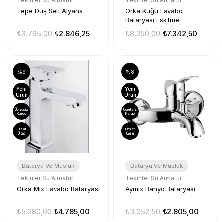
Tekinler Su Armatür
Tekinler Su Armatür
Tepe Duş Seti Alyans
Orka Kuğu Lavabo
Bataryası Eskitme
₺3.795,00
₺2.846,25
₺8.250,00
₺7.342,50
%9
%8
Yeni
Yeni
Ürün
Ürün
Ücretsiz
Ücretsiz
Kargo
Kargo
Fırsat
Fırsat
Ürünü
Ürünü
Batarya Ve Musluk
Batarya Ve Musluk
Tekinler Su Armatür
Tekinler Su Armatür
Orka Mix Lavabo Bataryası
Aymix Banyo Bataryası
₺5.280,00
₺4.785,00
₺3.052,50
₺2.805,00