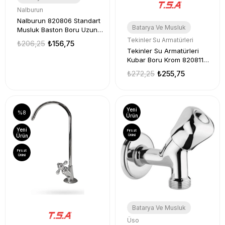
Nalburun
Nalburun 820806 Standart
Batarya Ve Musluk
Musluk Baston Boru Uzun
D-20 1 Adet
Tekinler Su Armatürleri
₺206,25
₺156,75
Tekinler Su Armatürleri
Kubar Boru Krom 820811
Musluk Borusu 1 Adet
₺272,25
₺255,75
Yeni
%8
Ürün
Yeni
Fırsat
Ürün
Ürünü
Fırsat
Ürünü
Batarya Ve Musluk
Üso