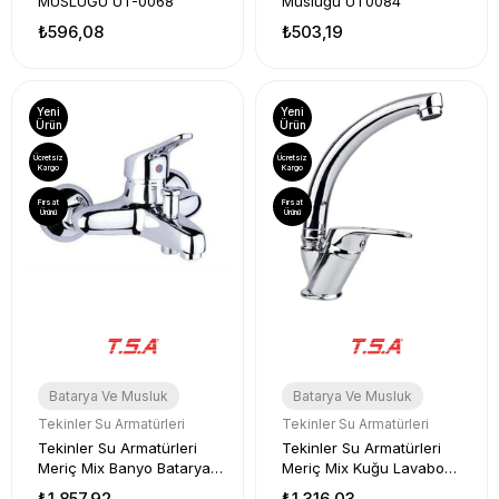
MUSLUĞU UT-0068
Musluğu UT0084
₺596,08
₺503,19
Yeni
Yeni
Ürün
Ürün
Ücretsiz
Ücretsiz
Kargo
Kargo
Fırsat
Fırsat
Ürünü
Ürünü
Batarya Ve Musluk
Batarya Ve Musluk
Tekinler Su Armatürleri
Tekinler Su Armatürleri
Tekinler Su Armatürleri
Tekinler Su Armatürleri
Meriç Mix Banyo Bataryası
Meriç Mix Kuğu Lavabo
40'lık
Bataryası 40'lık
₺1.857,92
₺1.316,03