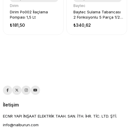
Dirim
Baytec
Dirim Po002 İlaçlama
Baytec Sulama Tabancası
Pompası 1,5 Lt
2 Fonksiyonlu 5 Parça 1/2
Hortum MK1482 Sarı
₺181,50
₺340,62
İletişim
ECNR YAPI İNŞAAT ELEKTRİK TAAH. SAN. İTH. İHR. TİC. LTD. ŞTİ.
info@nalburun.com