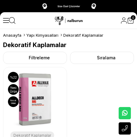
0
Anasayfa
Yapı Kimyasalları
Dekoratif Kaplamalar
Dekoratif Kaplamalar
Filtreleme
Sıralama
%22
Yeni
Ürün
Fırsat
Ürünü
Dekoratif Kaplamalar