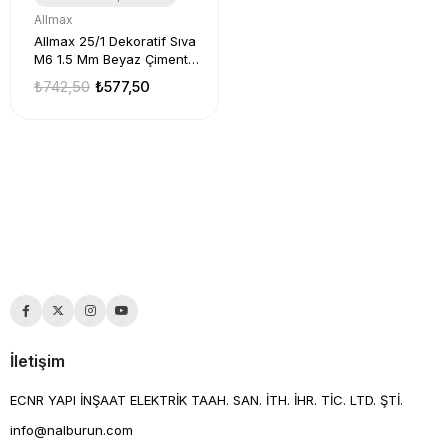
Allmax
Allmax 25/1 Dekoratif Sıva
M6 1.5 Mm Beyaz Çimento
Esaslı
₺742,50
₺577,50
İletişim
ECNR YAPI İNŞAAT ELEKTRİK TAAH. SAN. İTH. İHR. TİC. LTD. ŞTİ.
info@nalburun.com