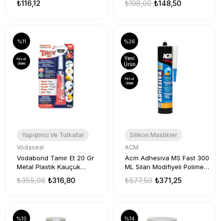
₺116,12
₺198,00
₺148,50
%11
%36
Yeni
Fırsat
Ürünü
Ürün
Fırsat
Ürünü
Yapıştırıcı Ve Tutkallar
Silikon Mastikler
Vodaseal
ACM
Vodabond Tamir Et 20 Gr
Acm Adhesiva MS Fast 300
Metal Plastik Kauçuk
ML Silan Modifiyeli Polimer
Ahşap Cam Hızlı Kuruyan
Esaslı Yapıştırıcı
₺355,08
₺316,80
₺577,50
₺371,25
Yapıştırıcı
%10
%14