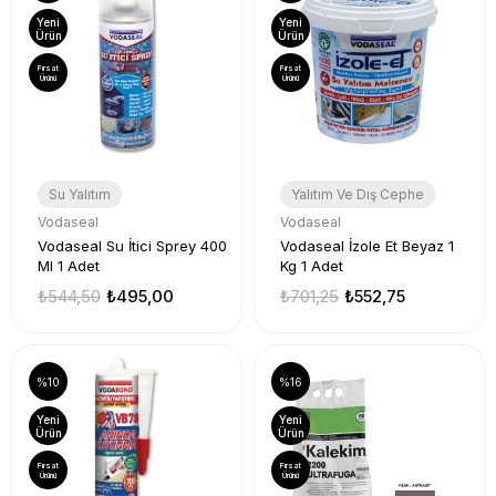
Yeni
Yeni
Ürün
Ürün
Fırsat
Fırsat
Ürünü
Ürünü
Su Yalıtım
Yalıtım Ve Dış Cephe
Vodaseal
Vodaseal
Vodaseal Su İtici Sprey 400
Vodaseal İzole Et Beyaz 1
Ml 1 Adet
Kg 1 Adet
₺544,50
₺495,00
₺701,25
₺552,75
%10
%16
Yeni
Yeni
Ürün
Ürün
Fırsat
Fırsat
Ürünü
Ürünü