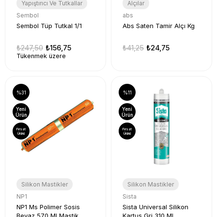
Yapıştırıcı Ve Tutkallar
Alçılar
Sembol
abs
Sembol Tüp Tutkal 1/1
Abs Saten Tamir Alçı Kg
₺247,50
₺156,75
₺41,25
₺24,75
Tükenmek üzere
%31
%11
Yeni
Yeni
Ürün
Ürün
Fırsat
Fırsat
Ürünü
Ürünü
Silikon Mastikler
Silikon Mastikler
NP1
Sista
NP1 Ms Polimer Sosis
Sista Universal Silikon
Beyaz 570 Ml Mastik
Kartuş Gri 310 Ml