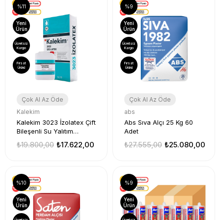
%11
%9
Yeni
Yeni
Ürün
Ürün
Ücretsiz
Ücretsiz
Kargo
Kargo
Fırsat
Fırsat
Ürünü
Ürünü
Çok Al Az Öde
Çok Al Az Öde
Kalekim
abs
Kalekim 3023 İzolatex Çift
Abs Sıva Alçı 25 Kg 60
Bileşenli Su Yalıtım
Adet
Malzemesi 25Kg (Yarı
₺19.800,00
₺17.622,00
₺27.555,00
₺25.080,00
Elastik) 10 Takım
%10
%9
Yeni
Yeni
Ürün
Ürün
Ücretsiz
Ücretsiz