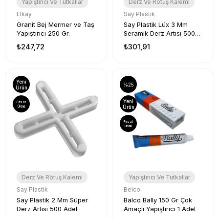
Yapıştırıcı Ve Tutkallar
Derz Ve Rötuş Kalemi
Elkay
Say Plastik
Granit Bej Mermer ve Taş
Say Plastik Lüx 3 Mm
Yapıştırıcı 250 Gr.
Seramik Derz Artısı 500
Adet
₺247,72
₺301,91
Yeni
%25
Ürün
Yeni
Fırsat
Ürünü
Ürün
Fırsat
Ürünü
Derz Ve Rötuş Kalemi
Yapıştırıcı Ve Tutkallar
Say Plastik
Belco
Say Plastik 2 Mm Süper
Balco Bally 150 Gr Çok
Derz Artısı 500 Adet
Amaçlı Yapıştırıcı 1 Adet