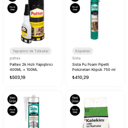
Fırsat
Fırsat
Ürünü
Ürünü
Yapıştırıcı Ve Tutkallar
Köpükler
pattex
Sista
Pattex 2k Hızlı Yapıştırıcı
Sista Pu Foam Pipetli
400ML + 100ML
Poliüretan Köpük 750 ml
₺503,19
₺410,29
Yeni
Yeni
Ürün
Ürün
Fırsat
Fırsat
Ürünü
Ürünü