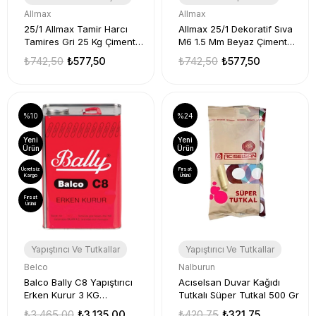
Allmax
Allmax
25/1 Allmax Tamir Harcı
Allmax 25/1 Dekoratif Sıva
Tamires Gri 25 Kg Çimento
M6 1.5 Mm Beyaz Çimento
Esaslı R5
Esaslı
₺742,50
₺577,50
₺742,50
₺577,50
%10
%24
Yeni
Yeni
Ürün
Ürün
Ücretsiz
Fırsat
Kargo
Ürünü
Fırsat
Ürünü
Yapıştırıcı Ve Tutkallar
Yapıştırıcı Ve Tutkallar
Belco
Nalburun
Balco Bally C8 Yapıştırıcı
Acıselsan Duvar Kağıdı
Erken Kurur 3 KG
Tutkalı Süper Tutkal 500 Gr
Profesyoneller İçin
₺3.465,00
₺3.135,00
₺420,75
₺321,75