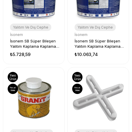
Yalıtım Ve Dış Cephe
Yalıtım Ve Dış Cephe
İsonem
İsonem
İsonem SB Süper Bileşen
İsonem SB Süper Bileşen
Yalıtım Kaplama Kaplaması
Yalıtım Kaplama Kaplaması
10 Kg Gri
18 Kg Gri
₺5.728,59
₺10.063,74
Yeni
Yeni
Ürün
Ürün
Fırsat
Fırsat
Ürünü
Ürünü