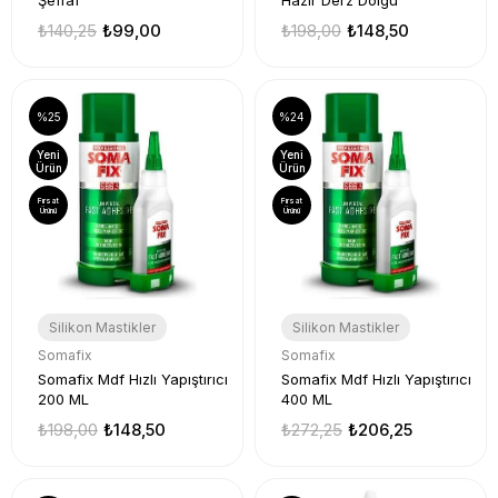
Şeffaf
Hazır Derz Dolgu
₺140,25
₺99,00
₺198,00
₺148,50
%25
%24
Yeni
Yeni
Ürün
Ürün
Fırsat
Fırsat
Ürünü
Ürünü
Silikon Mastikler
Silikon Mastikler
Somafix
Somafix
Somafix Mdf Hızlı Yapıştırıcı
Somafix Mdf Hızlı Yapıştırıcı
200 ML
400 ML
₺198,00
₺148,50
₺272,25
₺206,25