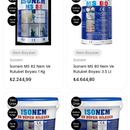
Ücretsiz
Ücretsiz
Kargo
Kargo
Fırsat
Fırsat
Ürünü
Ürünü
Nem Boyaları
Nem Boyaları
İsonem
İsonem
İsonem MS 82 Nem Ve
İsonem MS 80 Nem Ve
Rutubet Boyası 1 Kg
Rutubet Boyası 3.5 Lt
₺2.244,99
₺4.644,80
Yeni
Yeni
Ürün
Ürün
Ücretsiz
Ücretsiz
Kargo
Kargo
Fırsat
Fırsat
Ürünü
Ürünü