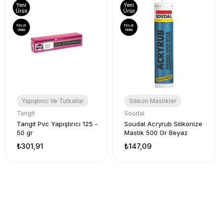
Yeni
Yeni
Ürün
Ürün
Fırsat
Fırsat
Ürünü
Ürünü
Yapıştırıcı Ve Tutkallar
Silikon Mastikler
Tangit
Soudal
Tangit Pvc Yapıştırıcı 125 -
Soudal Acryrub Silikonize
50 gr
Mastik 500 Gr Beyaz
₺301,91
₺147,09