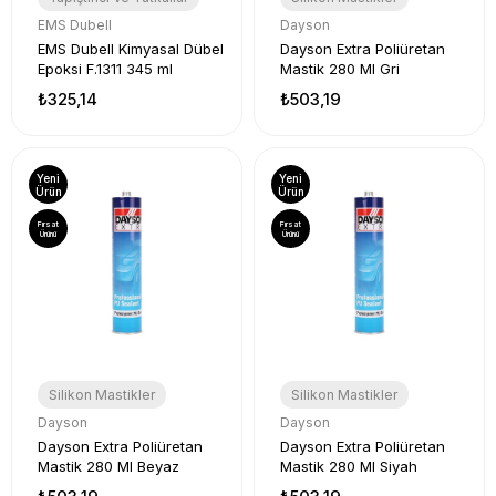
EMS Dubell
Dayson
EMS Dubell Kimyasal Dübel
Dayson Extra Poliüretan
Epoksi F.1311 345 ml
Mastik 280 Ml Gri
₺325,14
₺503,19
Yeni
Yeni
Ürün
Ürün
Fırsat
Fırsat
Ürünü
Ürünü
Silikon Mastikler
Silikon Mastikler
Dayson
Dayson
Dayson Extra Poliüretan
Dayson Extra Poliüretan
Mastik 280 Ml Beyaz
Mastik 280 Ml Siyah