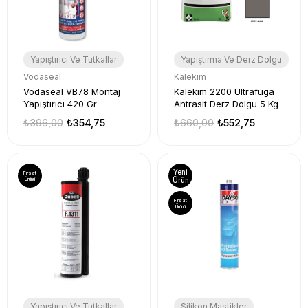
Yapıştırıcı Ve Tutkallar
Yapıştırma Ve Derz Dolgu
Vodaseal
Kalekim
Vodaseal VB78 Montaj
Kalekim 2200 Ultrafuga
Yapıştırıcı 420 Gr
Antrasit Derz Dolgu 5 Kg
₺396,00
₺354,75
₺660,00
₺552,75
Yeni
Fırsat
Ürünü
Ürün
Fırsat
Ürünü
Yapıştırıcı Ve Tutkallar
Silikon Mastikler