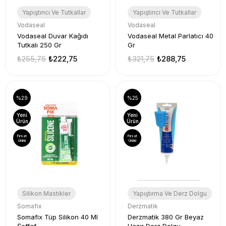
Yapıştırıcı Ve Tutkallar
Yapıştırıcı Ve Tutkallar
Vodaseal
Vodaseal
Vodaseal Duvar Kağıdı
Vodaseal Metal Parlatıcı 40
Tutkalı 250 Gr
Gr
₺255,75
₺222,75
₺321,75
₺288,75
%29
%25
Yeni
Yeni
Ürün
Ürün
Fırsat
Fırsat
Ürünü
Ürünü
Silikon Mastikler
Yapıştırma Ve Derz Dolgu
Somafix
Derzmatik
Somafix Tüp Silikon 40 Ml
Derzmatik 380 Gr Beyaz