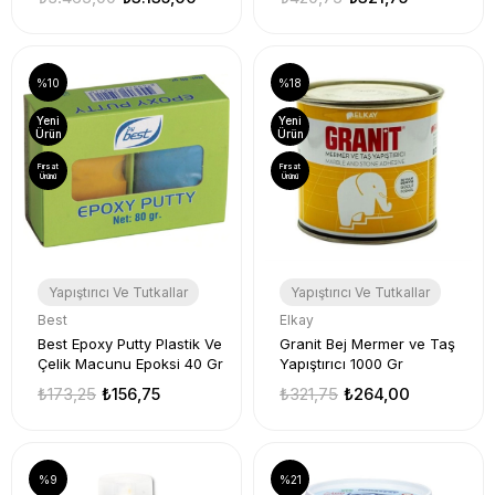
%10
%18
Yeni
Yeni
Ürün
Ürün
Fırsat
Fırsat
Ürünü
Ürünü
Yapıştırıcı Ve Tutkallar
Yapıştırıcı Ve Tutkallar
Best
Elkay
Best Epoxy Putty Plastik Ve
Granit Bej Mermer ve Taş
Çelik Macunu Epoksi 40 Gr
Yapıştırıcı 1000 Gr
₺173,25
₺156,75
₺321,75
₺264,00
%9
%21