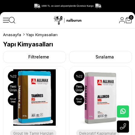
0
Anasayfa
Yapı Kimyasalları
Yapı Kimyasalları
Filtreleme
Sıralama
%22
%22
Yeni
Yeni
Ürün
Ürün
Fırsat
Fırsat
Ürünü
Ürünü
Grout Ve Tamir Harçları
Dekoratif Kaplamalar