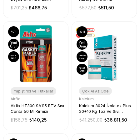
₺701,25
₺486,75
₺577,50
₺511,50
%11
%11
Yeni
Yeni
Ürün
Ürün
Fırsat
Ücretsiz
Ürünü
Kargo
Fırsat
Ürünü
Yapıştırıcı Ve Tutkallar
Çok Al Az Öde
Akfix
Kalekim
Akfix HT300 SA115 RTV Sıvı
Kalekim 3024 İzolatex Plus
Conta 50 Ml Kırmızı
20+10 Kg Toz Ve Sıvı
Bileşenli 10 Takım
₺156,75
₺140,25
₺41.250,00
₺36.811,50