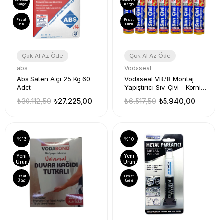
Kargo
Kargo
Fırsat
Fırsat
Ürünü
Ürünü
Çok Al Az Öde
Çok Al Az Öde
abs
Vodaseal
Abs Saten Alçı 25 Kg 60
Vodaseal VB78 Montaj
Adet
Yapıştırıcı Sıvı Çivi - Korniş
Yapıştırıcı 420 Gr 25 Adet
₺30.112,50
₺27.225,00
₺6.517,50
₺5.940,00
%13
%10
Yeni
Yeni
Ürün
Ürün
Fırsat
Fırsat
Ürünü
Ürünü