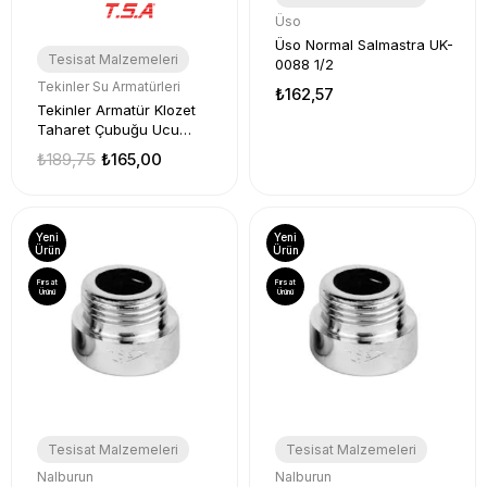
Üso
Üso Normal Salmastra UK-
Tesisat Malzemeleri
0088 1/2
Tekinler Su Armatürleri
₺162,57
Tekinler Armatür Klozet
Taharet Çubuğu Ucu
Plastik Orta 1 Adet
₺189,75
₺165,00
Yeni
Yeni
Ürün
Ürün
Fırsat
Fırsat
Ürünü
Ürünü
Tesisat Malzemeleri
Tesisat Malzemeleri
Nalburun
Nalburun