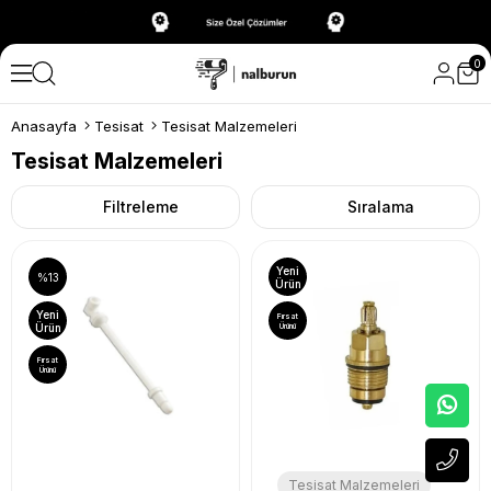
0
Anasayfa
Tesisat
Tesisat Malzemeleri
Tesisat Malzemeleri
Filtreleme
Sıralama
Yeni
%13
Ürün
Yeni
Fırsat
Ürün
Ürünü
Fırsat
Ürünü
Tesisat Malzemeleri