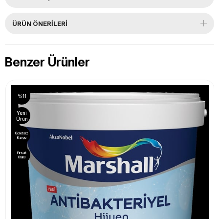
ÜRÜN ÖNERILERI
Benzer Ürünler
%11
Yeni
Ürün
Ücretsiz
Kargo
Fırsat
Ürünü