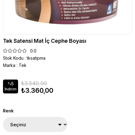
Tek Satensi Mat İç Cephe Boyası
0.0
Stok Kodu
tksatipma
Marka
:
Tek
₺3.540,00
5
%
₺3.360,00
İndirim
Renk