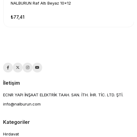
NALBURUN Raf Altı Beyaz 10x12
₺77,41
İletişim
ECNR YAPI İNŞAAT ELEKTRİK TAAH. SAN. İTH. İHR. TİC. LTD. ŞTİ.
info@nalburun.com
Kategoriler
Hırdavat