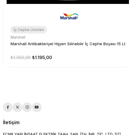
İç Cephe Ürünleri
Marshall
Marshall Antibakteriyel Hijyen Silinebilir İç Cephe Boyası 15 Lt
₺1.350,00
₺1.195,00
İletişim
ECNR YAPI İNŞAAT ELEKTRİK TAAH. SAN. İTH. İHR. TİC. LTD. ŞTİ.