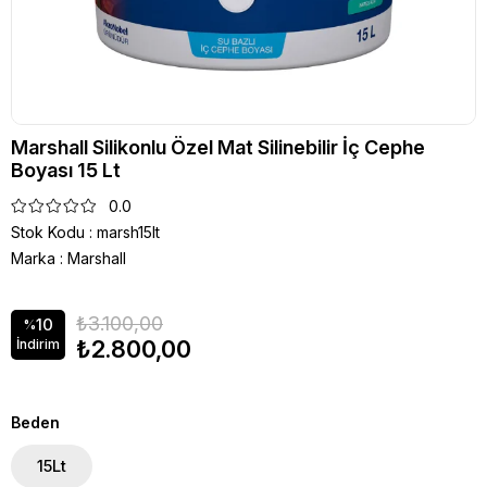
Marshall Silikonlu Özel Mat Silinebilir İç Cephe
Boyası 15 Lt
0.0
Stok Kodu
marsh15lt
Marka
:
Marshall
₺3.100,00
10
%
₺2.800,00
İndirim
Beden
15Lt