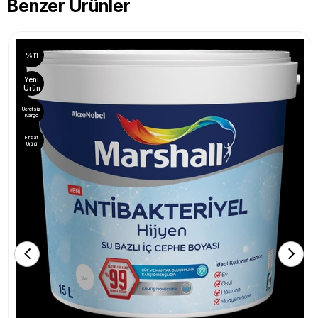
Benzer Ürünler
%11
Yeni
Ürün
Ücretsiz
Kargo
Fırsat
Ürünü